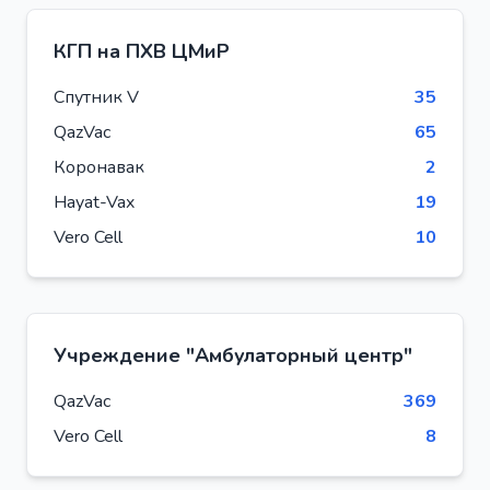
КГП на ПХВ ЦМиР
Спутник V
35
QazVac
65
Коронавак
2
Hayat-Vax
19
Vero Cell
10
Учреждение "Амбулаторный центр"
QazVac
369
Vero Cell
8